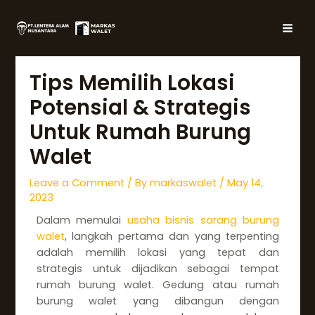
Skip
Post
MAI
to
navigation
MEN
content
Tips Memilih Lokasi
Potensial & Strategis
Untuk Rumah Burung
Walet
Leave a Comment
/ By
markaswalet
/
May 14,
2023
Dalam memulai
usaha bisnis sarang burung
walet
, langkah pertama dan yang terpenting
adalah memilih lokasi yang tepat dan
strategis untuk dijadikan sebagai tempat
rumah burung walet. Gedung atau rumah
burung walet yang dibangun dengan