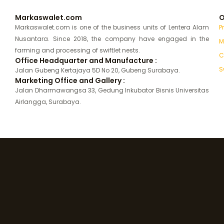
Markaswalet.com
O
Markaswalet.com is one of the business units of Lentera Alam
P
Nusantara. Since 2018, the company have engaged in the
M
farming and processing of swiftlet nests.
C
Office Headquarter and Manufacture :
S
Jalan Gubeng Kertajaya 5D No 20, Gubeng Surabaya.
Marketing Office and Gallery :
Jalan Dharmawangsa 33, Gedung Inkubator Bisnis Universitas
Airlangga, Surabaya.