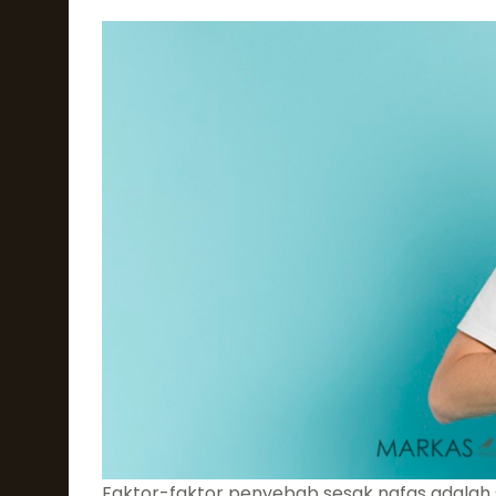
Faktor-faktor penyebab sesak nafas adalah s