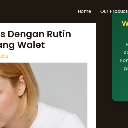
Home
Our Product
W
s Dengan Rutin
ang Walet
e
2023
Kon
p