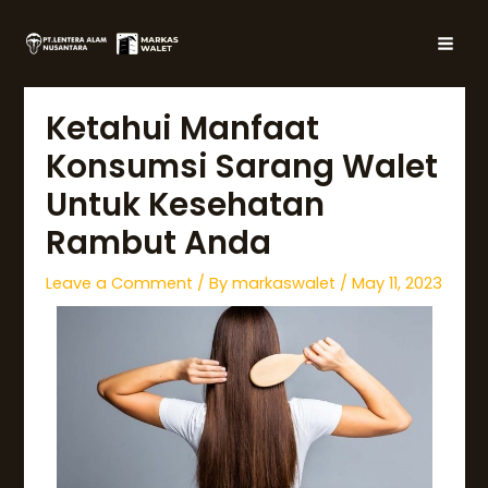
Skip
Post
MAI
to
navigation
MEN
content
Ketahui Manfaat
Konsumsi Sarang Walet
Untuk Kesehatan
Rambut Anda
Leave a Comment
/ By
markaswalet
/
May 11, 2023