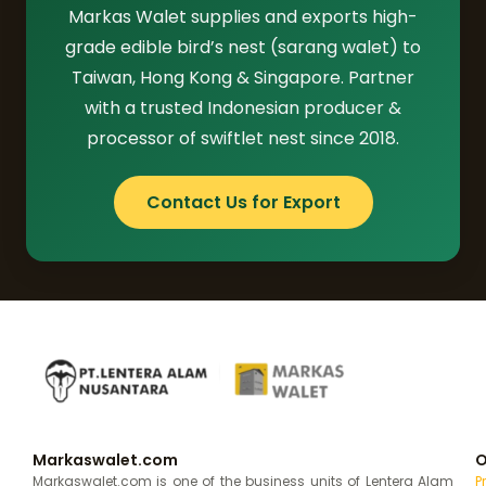
Markas Walet supplies and exports high-
grade edible bird’s nest (sarang walet) to
Taiwan, Hong Kong & Singapore. Partner
with a trusted Indonesian producer &
processor of swiftlet nest since 2018.
Contact Us for Export
Markaswalet.com
O
Markaswalet.com is one of the business units of Lentera Alam
P