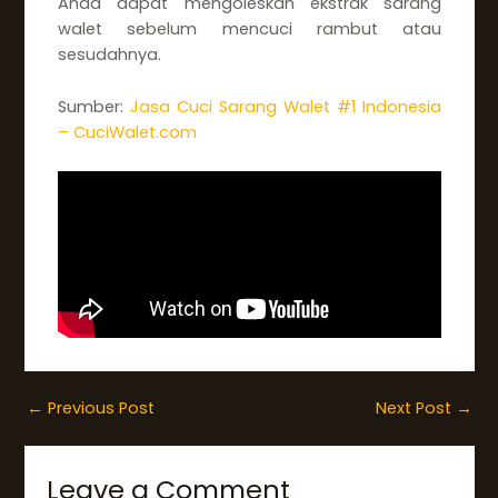
Anda dapat mengoleskan ekstrak sarang
walet sebelum mencuci rambut atau
sesudahnya.
Sumber:
Jasa Cuci Sarang Walet #1 Indonesia
– CuciWalet.com
←
Previous Post
Next Post
→
Leave a Comment