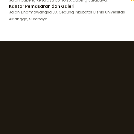
Jalan Gubeng Kertajaya 5D No 20, Gubeng Surabaya.
Kantor Pemasaran dan Galeri :
Jalan Dharmawangsa 33, Gedung Inkubator Bisnis Universitas
Airlangga, Surabaya.