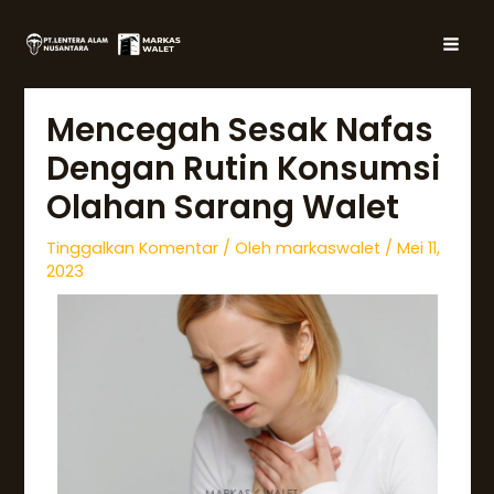
Lewati
Post
MAI
ke
navigation
MEN
konten
Mencegah Sesak Nafas
Dengan Rutin Konsumsi
Olahan Sarang Walet
Tinggalkan Komentar
/ Oleh
markaswalet
/
Mei 11,
2023