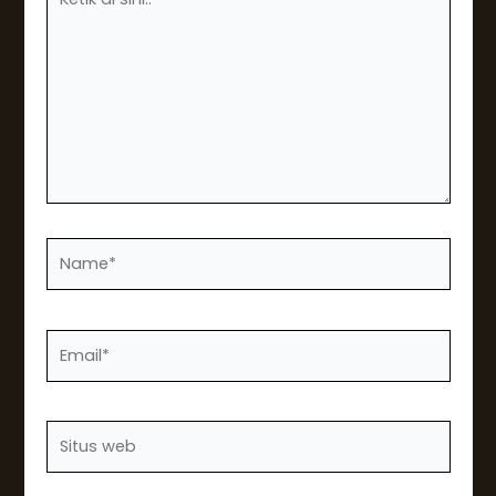
di
sini..
Name*
Email*
Situs
web