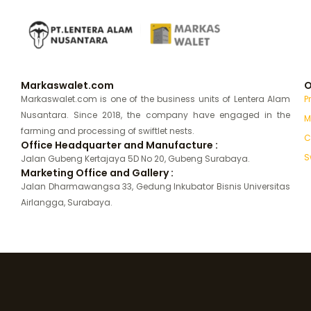
Markaswalet.com
O
Markaswalet.com is one of the business units of Lentera Alam
P
Nusantara. Since 2018, the company have engaged in the
M
farming and processing of swiftlet nests.
C
Office Headquarter and Manufacture :
S
Jalan Gubeng Kertajaya 5D No 20, Gubeng Surabaya.
Marketing Office and Gallery :
Jalan Dharmawangsa 33, Gedung Inkubator Bisnis Universitas
Airlangga, Surabaya.