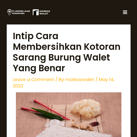
Skip
Post
MAI
to
navigation
MEN
content
Intip Cara
Membersihkan Kotoran
Sarang Burung Walet
Yang Benar
Leave a Comment
/ By
markaswalet
/
May 14,
2023