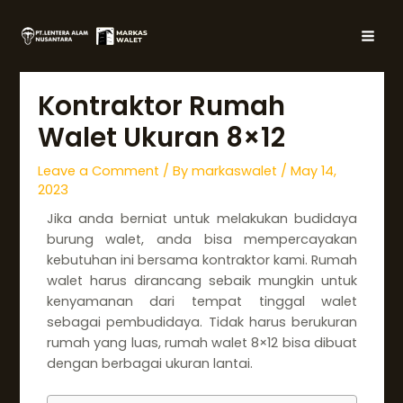
Skip
Post
MAI
to
navigation
MEN
content
Kontraktor Rumah
Walet Ukuran 8×12
Leave a Comment
/ By
markaswalet
/
May 14,
2023
Jika anda berniat untuk melakukan budidaya
burung walet, anda bisa mempercayakan
kebutuhan ini bersama kontraktor kami. Rumah
walet harus dirancang sebaik mungkin untuk
kenyamanan dari tempat tinggal walet
sebagai pembudidaya. Tidak harus berukuran
rumah yang luas, rumah walet 8×12 bisa dibuat
dengan berbagai ukuran lantai.