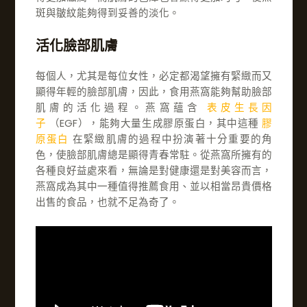
斑與皺紋能夠得到妥善的淡化。
活化臉部肌膚
每個人，尤其是每位女性，必定都渴望擁有緊緻而又
顯得年輕的臉部肌膚，因此，食用燕窩能夠幫助臉部
肌膚的活化過程。燕窩蘊含
表皮生長因
子
（EGF），能夠大量生成膠原蛋白，其中這種
膠
原蛋白
在緊緻肌膚的過程中扮演著十分重要的角
色，使臉部肌膚總是顯得青春常駐。從燕窩所擁有的
各種良好益處來看，無論是對健康還是對美容而言，
燕窩成為其中一種值得推薦食用、並以相當昂貴價格
出售的食品，也就不足為奇了。