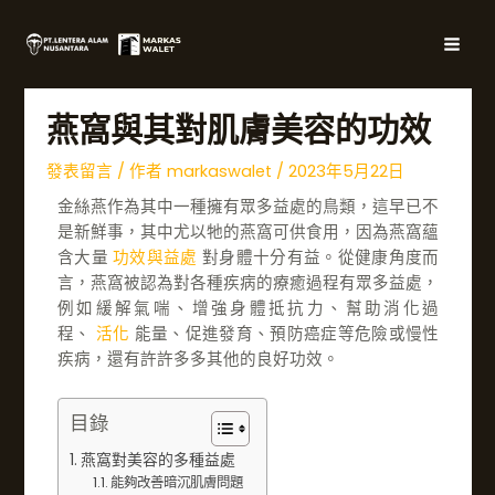
跳
文
主
至
章
選
內
導
容
覽
單
燕窩與其對肌膚美容的功效
發表留言
/ 作者
markaswalet
/
2023年5月22日
金絲燕作為其中一種擁有眾多益處的鳥類，這早已不
是新鮮事，其中尤以牠的燕窩可供食用，因為燕窩蘊
含大量
功效與益處
對身體十分有益。從健康角度而
言，燕窩被認為對各種疾病的療癒過程有眾多益處，
例如緩解氣喘、增強身體抵抗力、幫助消化過
程、
活化
能量、促進發育、預防癌症等危險或慢性
疾病，還有許許多多其他的良好功效。
目錄
燕窩對美容的多種益處
能夠改善暗沉肌膚問題