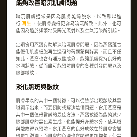
能夠改善暗沉肌膚問題
暗沉肌膚通常是因為肌膚乾燥脫水，以致難以進
行
再生
，使肌膚變得更容易暗沉所致。此外，也可
能因為過於頻繁地受陽光照射以及空氣污染所引起。
定期食用燕窩有助解決暗沉肌膚問題，因為燕窩蘊含
能優化肌膚細胞再生過程的荷爾蒙與酵素。而且不僅
如此，燕窩也含有唾液酸成分，能讓肌膚保持良好的
水潤狀態，從而盡可能預防肌膚的各種併發問題以及
臉部皺紋。
淡化黑斑與皺紋
肌膚早衰的其中一個特徵，可以從臉部出現皺紋與黑
斑顯示出來，而要預防或解決這個問題，食用燕窩是
其中一個值得嘗試的最佳方法。燕窩被認為能夠減少
臉部肌膚的黑色素生成，也能提升身體水分，使黑斑
與皺紋得以預防。食用燕窩的良好成效在於肌膚會變
得更加滋潤，而肌膚的色澤也會顯得更加均勻，使黑