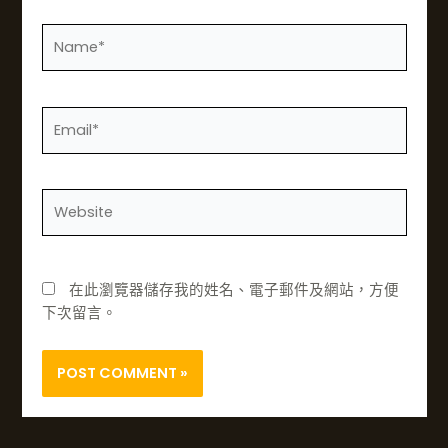
姓
名
*
電
子
郵
件
網
*
站
在此瀏覽器儲存我的姓名、電子郵件及網站，方便
下次留言。