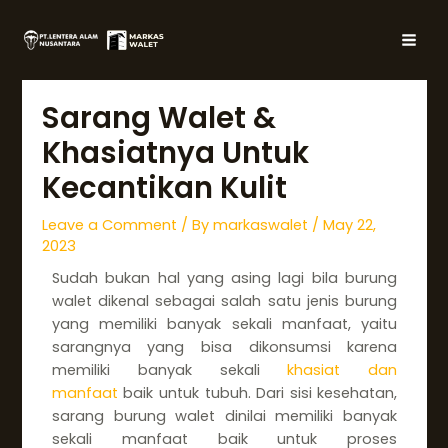
Skip
Post
MAI
to
navigation
MEN
content
Sarang Walet &
Khasiatnya Untuk
Kecantikan Kulit
Leave a Comment
/ By
markaswalet
/
May 22,
2023
Sudah bukan hal yang asing lagi bila burung
walet dikenal sebagai salah satu jenis burung
yang memiliki banyak sekali manfaat, yaitu
sarangnya yang bisa dikonsumsi karena
memiliki banyak sekali
khasiat dan
manfaat
baik untuk tubuh. Dari sisi kesehatan,
sarang burung walet dinilai memiliki banyak
sekali manfaat baik untuk proses