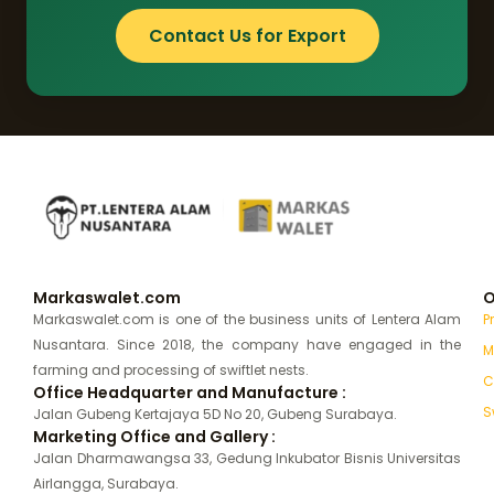
Contact Us for Export
Markaswalet.com
O
Markaswalet.com is one of the business units of Lentera Alam
P
Nusantara. Since 2018, the company have engaged in the
M
farming and processing of swiftlet nests.
C
Office Headquarter and Manufacture :
S
Jalan Gubeng Kertajaya 5D No 20, Gubeng Surabaya.
Marketing Office and Gallery :
Jalan Dharmawangsa 33, Gedung Inkubator Bisnis Universitas
Airlangga, Surabaya.