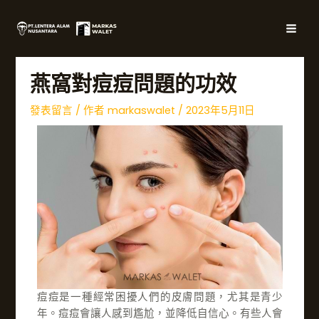
跳
文
主
至
章
選
內
導
容
覽
單
燕窩對痘痘問題的功效
發表留言
/ 作者
markaswalet
/
2023年5月11日
痘痘是一種經常困擾人們的皮膚問題，尤其是青少
年。痘痘會讓人感到尷尬，並降低自信心。有些人會