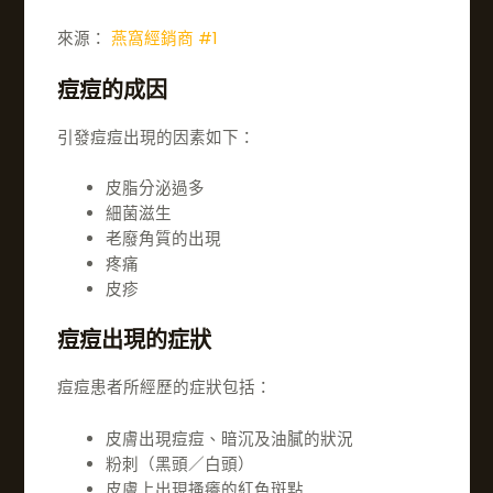
來源：
燕窩經銷商 #1
痘痘的成因
引發痘痘出現的因素如下：
皮脂分泌過多
細菌滋生
老廢角質的出現
疼痛
皮疹
痘痘出現的症狀
痘痘患者所經歷的症狀包括：
皮膚出現痘痘、暗沉及油膩的狀況
粉刺（黑頭／白頭）
皮膚上出現搔癢的紅色斑點