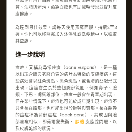
燕窩也可用作面膜。燕窩面膜有助清除臉部的老廢角
質、油脂與髒污。燕窩面膜也有助減輕發炎並提升皮
膚健康。
為達到最佳效果，請每天使用燕窩面膜，持續2至3
週。你也可以將燕窩加入沐浴乳或洗髮精中，以獲取
其益處。
進一步說明
痘痘，又稱為尋常痤瘡（acne vulgaris），是一種
以出現含膿與老廢角質的病灶為特徵的皮膚疾病。這
些病灶會以紅色斑點、黑色斑點，或含膿的凸起形式
出現。痘痘會生長於整個臉部範圍，例如鼻子、臉
頰、下巴、嘴唇等部位。痘痘一般會在青春期出現，
但在某些情況下，痘痘也可能於成年期出現。痘痘不
只會長在臉部，也可能出現於軀幹與背部。長在軀幹
的痘痘稱為背部痘痘（back acne）。其成因與臉
部痘痘相似，即荷爾蒙失衡、
腺體
皮脂腺問題，以
及皮膚乾燥的狀況。