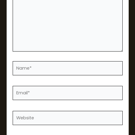
輸
入……
姓
名
*
電
子
郵
件
網
*
站