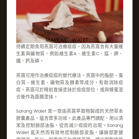
持續定期食用燕窩可治療痘痘，因為燕窩含有大量維
生素與礦物質，例如維生素A、維生素C、錳、鉀、
鐵、鈣及磷。
燕窩可用作治療痘痘的替代療法。燕窩中的脂肪、蛋
白質、維生素、礦物質及酵素等成分，有助消除痘
痘。燕窩可於睡前直接塗抹於痘痘部位，或與蜂蜜混
合後作為面膜塗抹。
Sarang Walet 是一款由燕窩萃取物製成的天然草本
膠囊產品，蘊含眾多功效。此產品專門調配，用以清
潔及控制臉部油脂，從而減少痘痘的出現。Sarang
Walet 能天然而有效地控制臉部皮脂，讓臉部更健