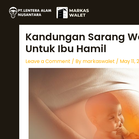
Skip
Post
to
navigation
content
Kandungan Sarang Wa
Untuk Ibu Hamil
Leave a Comment
/ By
markaswalet
/
May 11, 