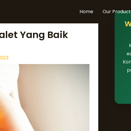
Home
Our Product
W
let Yang Baik
e
2023
Kon
p