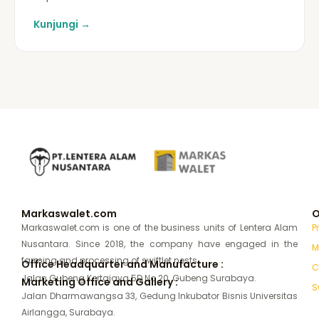
Kunjungi →
Markaswalet.com
O
Markaswalet.com is one of the business units of Lentera Alam
P
Nusantara. Since 2018, the company have engaged in the
M
farming and processing of swiftlet nests.
Office Headquarter and Manufacture :
C
Jalan Gubeng Kertajaya 5D No 20, Gubeng Surabaya.
Marketing Office and Gallery :
S
Jalan Dharmawangsa 33, Gedung Inkubator Bisnis Universitas
Airlangga, Surabaya.