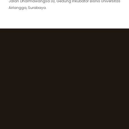
Jalan Dharmawangsa 33, Gedung Inkubator Bisnis Universitas
Airlangga, Surabaya.