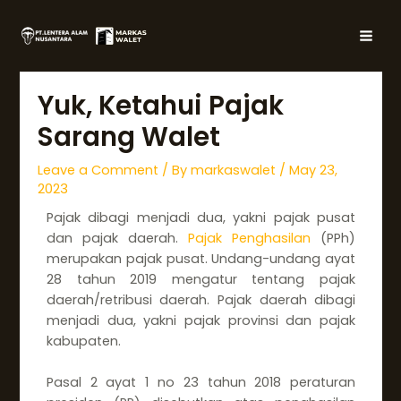
Skip
Post
MAI
to
navigation
MEN
content
Yuk, Ketahui Pajak
Sarang Walet
Leave a Comment
/ By
markaswalet
/
May 23,
2023
Pajak dibagi menjadi dua, yakni pajak pusat
dan pajak daerah.
Pajak Penghasilan
(PPh)
merupakan pajak pusat. Undang-undang ayat
28 tahun 2019 mengatur tentang pajak
daerah/retribusi daerah. Pajak daerah dibagi
menjadi dua, yakni pajak provinsi dan pajak
kabupaten.
Pasal 2 ayat 1 no 23 tahun 2018 peraturan