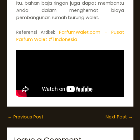
itu, bahan baja ringan juga dapat membantu
Anda dalam menghemat biaya
pembangunan rumah burung walet.
Referensi Artikel:
ParfumWalet.com – Pusat
Parfum Walet #1 Indonesia
←
Previous Post
Next Post
→
Leave a Comment