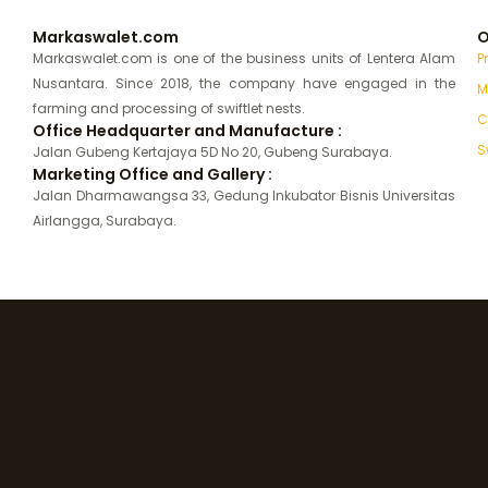
Markaswalet.com
O
Markaswalet.com is one of the business units of Lentera Alam
P
Nusantara. Since 2018, the company have engaged in the
M
farming and processing of swiftlet nests.
C
Office Headquarter and Manufacture :
S
Jalan Gubeng Kertajaya 5D No 20, Gubeng Surabaya.
Marketing Office and Gallery :
Jalan Dharmawangsa 33, Gedung Inkubator Bisnis Universitas
Airlangga, Surabaya.