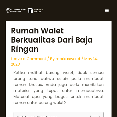
Skip
Post
MAI
to
navigation
MEN
content
Rumah Walet
Berkualitas Dari Baja
Ringan
Leave a Comment
/ By
markaswalet
/
May 14,
2023
Ketika melihat burung walet, tidak semua
orang tahu bahwa selain perlu membuat
rumah khusus, Anda juga perlu memikirkan
material yang tepat untuk membuatnya.
Material apa yang bagus untuk membuat
rumah untuk burung walet?