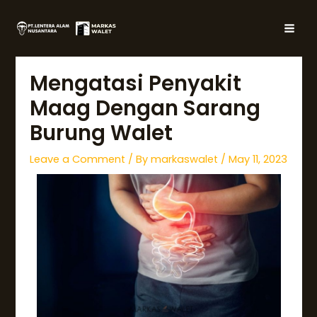
Skip
Post
MAI
to
navigation
MEN
content
Mengatasi Penyakit
Maag Dengan Sarang
Burung Walet
Leave a Comment
/ By
markaswalet
/
May 11, 2023