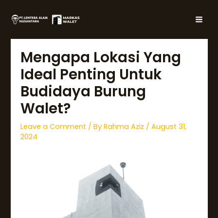
Skip
Post
MAI
to
navigation
MEN
content
Mengapa Lokasi Yang
Ideal Penting Untuk
Budidaya Burung
Walet?
Leave a Comment
/ By
Rahma Aziz
/
August 31,
2024