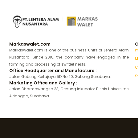
Markaswalet.com
O
Markaswalet.com is one of the business units of Lentera Alam
P
Nusantara. Since 2018, the company have engaged in the
M
farming and processing of swiftlet nests.
C
Office Headquarter and Manufacture :
S
Jalan Gubeng Kertajaya 5D No 20, Gubeng Surabaya.
Marketing Office and Gallery :
Jalan Dharmawangsa 33, Gedung Inkubator Bisnis Universitas
Airlangga, Surabaya.