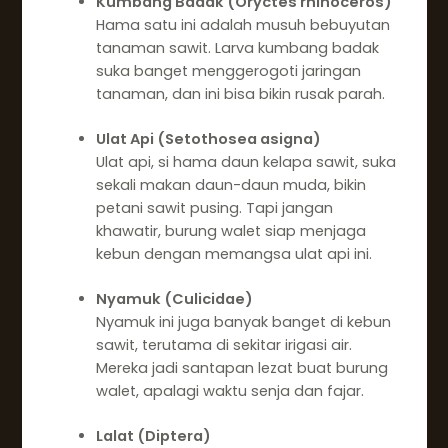
Kumbang Badak (Oryctes rhinoceros)
Hama satu ini adalah musuh bebuyutan
tanaman sawit. Larva kumbang badak
suka banget menggerogoti jaringan
tanaman, dan ini bisa bikin rusak parah.
Ulat Api (Setothosea asigna)
Ulat api, si hama daun kelapa sawit, suka
sekali makan daun-daun muda, bikin
petani sawit pusing. Tapi jangan
khawatir, burung walet siap menjaga
kebun dengan memangsa ulat api ini.
Nyamuk (Culicidae)
Nyamuk ini juga banyak banget di kebun
sawit, terutama di sekitar irigasi air.
Mereka jadi santapan lezat buat burung
walet, apalagi waktu senja dan fajar.
Lalat (Diptera)