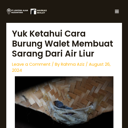
Skip
Post
MAI
to
navigation
MEN
content
Yuk Ketahui Cara
Burung Walet Membuat
Sarang Dari Air Liur
Leave a Comment
/ By
Rahma Aziz
/
August 26,
2024