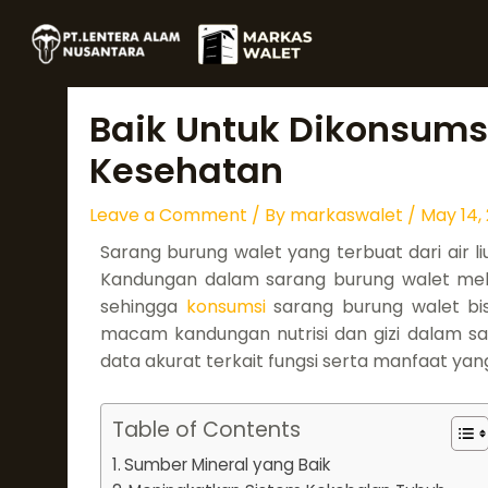
Skip
Post
to
navigation
content
Baik Untuk Dikonsumsi
Kesehatan
Leave a Comment
/ By
markaswalet
/
May 14,
Sarang burung walet yang terbuat dari air l
Kandungan dalam sarang burung walet meli
sehingga
konsumsi
sarang burung walet bi
macam kandungan nutrisi dan gizi dalam sar
data akurat terkait fungsi serta manfaat ya
Table of Contents
Sumber Mineral yang Baik