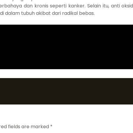
haya dan kronis seperti kanker. Selain itu, anti oksi
i dalam tubuh akibat dari radikal bebas.
red fields are marked
*