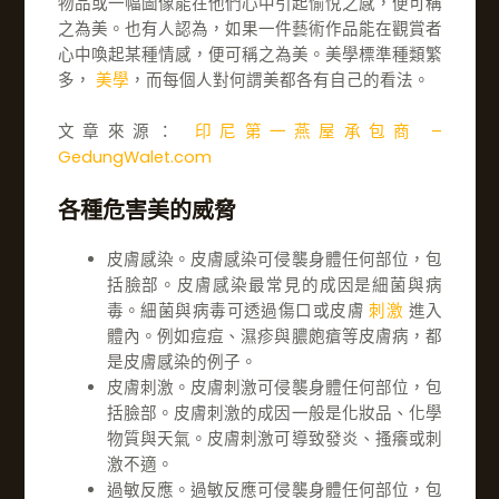
物品或一幅圖像能在他們心中引起愉悅之感，便可稱
之為美。也有人認為，如果一件藝術作品能在觀賞者
心中喚起某種情感，便可稱之為美。美學標準種類繁
多，
美學
，而每個人對何謂美都各有自己的看法。
文章來源：
印尼第一燕屋承包商 –
GedungWalet.com
各種危害美的威脅
皮膚感染。皮膚感染可侵襲身體任何部位，包
括臉部。皮膚感染最常見的成因是細菌與病
毒。細菌與病毒可透過傷口或皮膚
刺激
進入
體內。例如痘痘、濕疹與膿皰瘡等皮膚病，都
是皮膚感染的例子。
皮膚刺激。皮膚刺激可侵襲身體任何部位，包
括臉部。皮膚刺激的成因一般是化妝品、化學
物質與天氣。皮膚刺激可導致發炎、搔癢或刺
激不適。
過敏反應。過敏反應可侵襲身體任何部位，包