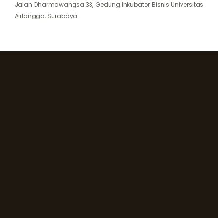
Jalan Dharmawangsa 33, Gedung Inkubator Bisnis Universitas
Airlangga, Surabaya.