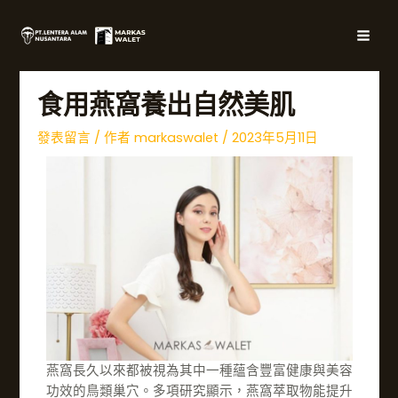
跳
文
主
至
章
選
內
導
容
覽
單
食用燕窩養出自然美肌
發表留言
/ 作者
markaswalet
/
2023年5月11日
燕窩長久以來都被視為其中一種蘊含豐富健康與美容
功效的鳥類巢穴。多項研究顯示，燕窩萃取物能提升