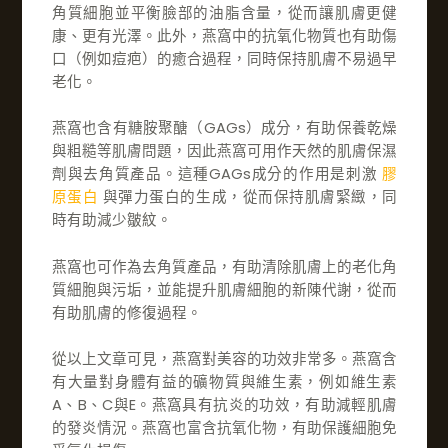
角質細胞並平衡臉部的油脂含量，從而讓肌膚更健
康、更有光澤。此外，燕窩中的抗氧化物質也有助傷
口（例如痘疤）的癒合過程，同時保持肌膚不易過早
老化。
燕窩也含有糖胺聚醣（GAGs）成分，有助保養乾燥
與粗糙等肌膚問題，因此燕窩可用作天然的肌膚保濕
劑與去角質產品。這種GAGs成分的作用是刺激
膠
原蛋白
與彈力蛋白的生成，從而保持肌膚緊緻，同
時有助減少皺紋。
燕窩也可作為去角質產品，有助清除肌膚上的老化角
質細胞與污垢，並能提升肌膚細胞的新陳代謝，從而
有助肌膚的修復過程。
從以上文章可見，燕窩對美容的功效非常多。燕窩含
有大量對身體有益的礦物質與維生素，例如維生素
A、B、C與E。燕窩具有抗炎的功效，有助減輕肌膚
的發炎情況。燕窩也富含抗氧化物，有助保護細胞免