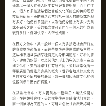
美是一個主觀的概念，每個人的看法都各有不同。美
通常以一個人在他人眼中有多好看來衡量，而且往往
以一個人有多接近某個社會或文化所訂立的美的理想
標準來衡量。美的概念通常包括一個人的體態或外貌
有多好、他們有多健康，以及他們身體上有多少完美
或不完美之處。美的概念亦可延伸至一個人的行為表
現有多好，例如快樂、名聲或成就。
在西方文化中，美一般以一個人有多接近社會所訂立
的身體標準來衡量，而這些標準往往由媒體所主導。
這些標準通常強調某種特定的身形與體態、好看的膚
色、健康的頭髮，以及其他外形上的完美之處。在亞
洲文化中，美的標準往往有所不同，並且經常強調一
種更廣闊的優雅與完美的概念。世界各地其他文化也
各自擁有不同的美的概念，每一種都因應該文化的價
值觀與標準而有所調整。
在某些社會中，有人視美為一種禁忌，無法公開討
論。在這類社會裡，美的標準往往是隱晦地訂立的，
而一個被認為美麗的人，可能未必被社會廣泛認可。