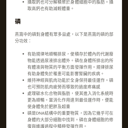
攝取鈣也可分解積聚於身體細胞中的脂肪。攝
取高鈣也有助減輕體重。
磷
燕窩中的磷對身體有眾多益處，以下是燕窩的磷的部
分功效：
有助規律地順暢排尿，使積存於體內的代謝廢
物能透過尿液排出體外。磷在身體所排出的所
有體液與物質的平衡方面發揮作用。規律排尿
有助身體免於罹患可能影響腎臟的疾病。
維持神經與肌肉功能於全身保持最佳運作。磷
也可預防肌肉疲勞而導致的過度疼痛感
處理碳水化合物與脂肪，使其進入消化系統時
更為順暢。當消化作用達到最佳運作時，便能
使身體免於肥胖及超重
磷是DNA結構中的重要物質，因為它幾乎可在
身體的大部分細胞中找到。磷在身體細胞的修
復與維護過程中積極發揮作用。