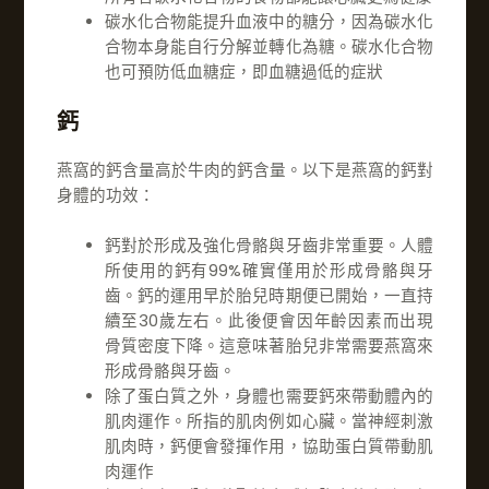
碳水化合物能提升血液中的糖分，因為碳水化
合物本身能自行分解並轉化為糖。碳水化合物
也可預防低血糖症，即血糖過低的症狀
鈣
燕窩的鈣含量高於牛肉的鈣含量。以下是燕窩的鈣對
身體的功效：
鈣對於形成及強化骨骼與牙齒非常重要。人體
所使用的鈣有99%確實僅用於形成骨骼與牙
齒。鈣的運用早於胎兒時期便已開始，一直持
續至30歲左右。此後便會因年齡因素而出現
骨質密度下降。這意味著胎兒非常需要燕窩來
形成骨骼與牙齒。
除了蛋白質之外，身體也需要鈣來帶動體內的
肌肉運作。所指的肌肉例如心臟。當神經刺激
肌肉時，鈣便會發揮作用，協助蛋白質帶動肌
肉運作