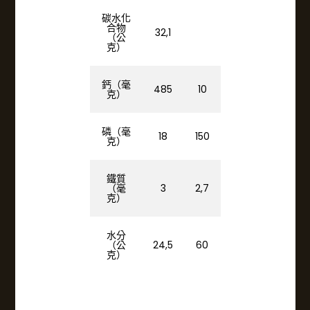
碳水化
合物
32,1
（公
克）
鈣（毫
485
10
克）
磷（毫
18
150
克）
鐵質
（毫
3
2,7
克）
水分
（公
24,5
60
克）