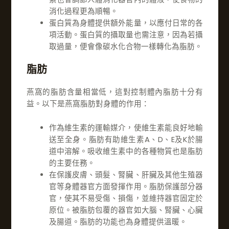
消化過程更為順暢。
蛋白質為身體提供額外能量，以應付日常的各
項活動。蛋白質的攝取量也需注意，因為若攝
取過量，便會像碳水化合物一樣轉化為脂肪。
脂肪
燕窩的脂肪含量相當低，這對控制體內脂肪十分有
益。以下是燕窩脂肪對身體的作用：
作為維生素的運輸媒介，使維生素能良好地輸
送至全身。脂肪有助維生素A、D、E及K於腸
道中溶解。吸收維生素中的各種物質也是脂肪
的主要任務。
在保護皮膚、頭髮、腎臟、肝臟及其他生殖器
官等身體器官方面發揮作用。脂肪保護部分器
官，使其不易受傷、損傷，並維持器官固定於
原位。被脂肪包覆的器官如大腦、腎臟、心臟
及腸道。脂肪的功能也為身體提供溫暖。