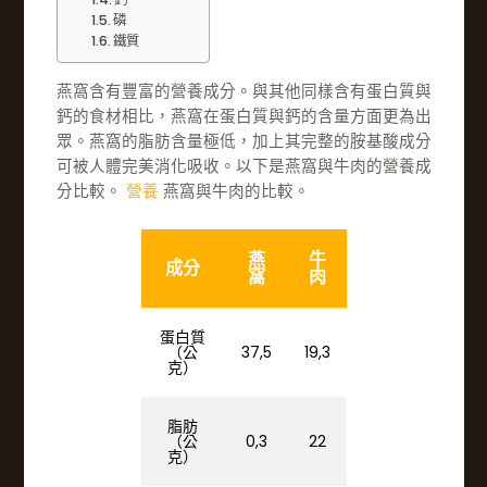
磷
鐵質
燕窩含有豐富的營養成分。與其他同樣含有蛋白質與
鈣的食材相比，燕窩在蛋白質與鈣的含量方面更為出
眾。燕窩的脂肪含量極低，加上其完整的胺基酸成分
可被人體完美消化吸收。以下是燕窩與牛肉的營養成
分比較。
營養
燕窩與牛肉的比較。
燕
牛
成分
窩
肉
蛋白質
（公
37,5
19,3
克）
脂肪
（公
0,3
22
克）