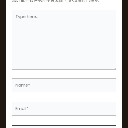
您的電子郵件地址不會公開。
必填欄位已標示
*
在
此
輸
入……
姓
名
*
電
子
郵
件