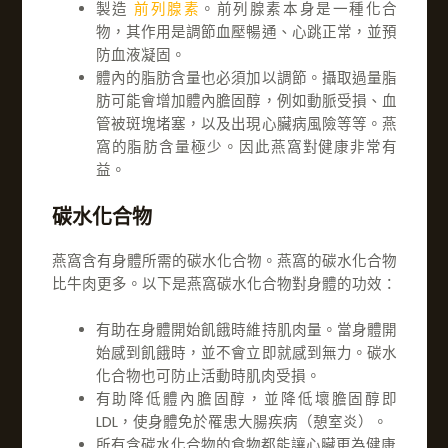
製造
前列腺素
。前列腺素本身是一種化合
物，其作用是調節血壓暢通、心跳正常，並預
防血液凝固。
體內的脂肪含量也必須加以調節。攝取過量脂
肪可能會增加體內膽固醇，例如動脈受損、血
管被斑塊堵塞，以及出現心臟病風險等等。燕
窩的脂肪含量極少。因此燕窩對健康非常有
益。
碳水化合物
燕窩含有身體所需的碳水化合物。燕窩的碳水化合物
比牛肉更多。以下是燕窩碳水化合物對身體的功效：
有助在身體開始飢餓時維持肌肉量。當身體開
始感到飢餓時，並不會立即就感到無力。碳水
化合物也可防止活動時肌肉受損。
有助降低體內膽固醇，並降低壞膽固醇即
LDL，使身體免於罹患大腸疾病（憩室炎）。
所有含碳水化合物的食物都能讓心臟更為健康