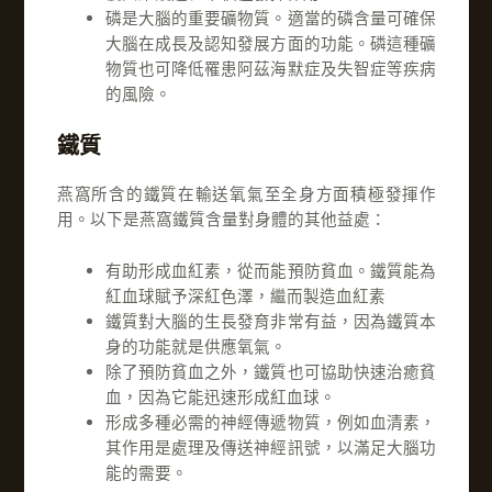
磷是大腦的重要礦物質。適當的磷含量可確保
大腦在成長及認知發展方面的功能。磷這種礦
物質也可降低罹患阿茲海默症及失智症等疾病
的風險。
鐵質
燕窩所含的鐵質在輸送氧氣至全身方面積極發揮作
用。以下是燕窩鐵質含量對身體的其他益處：
有助形成血紅素，從而能預防貧血。鐵質能為
紅血球賦予深紅色澤，繼而製造血紅素
鐵質對大腦的生長發育非常有益，因為鐵質本
身的功能就是供應氧氣。
除了預防貧血之外，鐵質也可協助快速治癒貧
血，因為它能迅速形成紅血球。
形成多種必需的神經傳遞物質，例如血清素，
其作用是處理及傳送神經訊號，以滿足大腦功
能的需要。