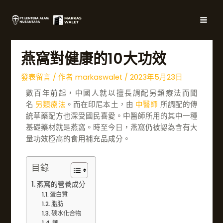
跳
文
主
至
章
選
內
導
容
覽
單
燕窩對健康的10大功效
發表留言
/ 作者
markaswalet
/
2023年5月23日
數百年前起，中國人就以擅長調配另類療法而聞
名
另類療法
。而在印尼本土，由
中醫師
所調配的傳
統草藥配方也深受國民喜愛。中醫師所用的其中一種
基礎藥材就是燕窩。時至今日，燕窩仍被認為含有大
量功效極高的食用補充品成分。
目錄
燕窩的營養成分
蛋白質
脂肪
碳水化合物
鈣