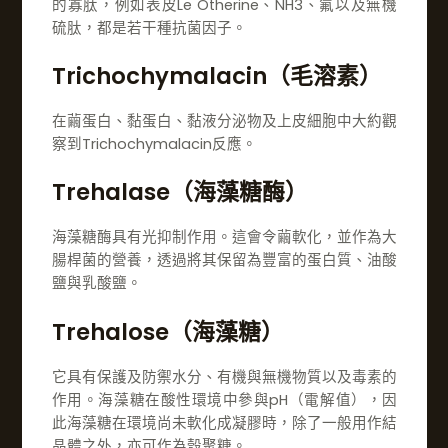
的寡肽，例如表皮Le Otherine、NH3、氟以及無機
硫肽，都是若干種抗菌因子。
Trichochymalacin（毛溶素）
在繭蛋白、黏蛋白、黏液分泌物及上皮細胞中大約觀
察到Trichochymalacin反應。
Trehalase（海藻糖酶）
海藻糖酶具有光抑制作用。這會令繭軟化，並作為大
腸桿菌的營養，透過將其保留為豐富的蛋白質、油酸
鹽與乳酸鹽。
Trehalose（海藻糖）
它具有保護及防禦水分、有機與無機物質以及毒素的
作用。海藻糖在酸性環境中參與pH（電解值），因
此海藻糖在環境尚未軟化成凝膠時，除了一般用作結
晶體之外，亦可作為殼聚糖。