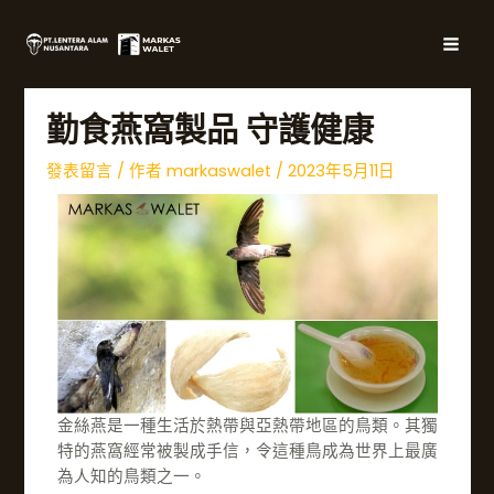
跳
文
主
至
章
選
內
導
容
覽
單
勤食燕窩製品 守護健康
發表留言
/ 作者
markaswalet
/
2023年5月11日
金絲燕是一種生活於熱帶與亞熱帶地區的鳥類。其獨
特的燕窩經常被製成手信，令這種鳥成為世界上最廣
為人知的鳥類之一。