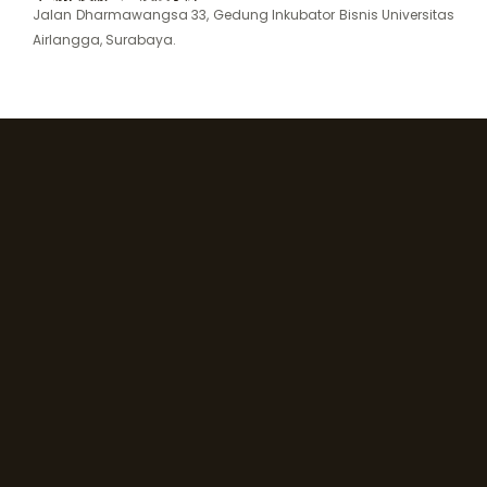
Jalan Dharmawangsa 33, Gedung Inkubator Bisnis Universitas
Airlangga, Surabaya.