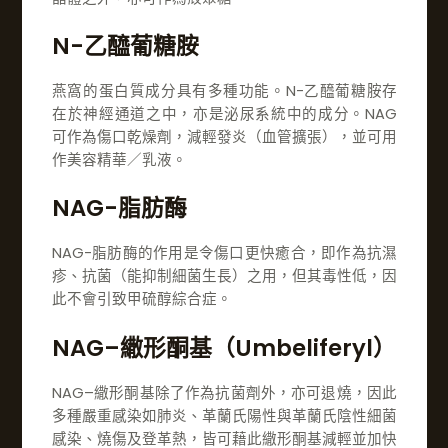
N-乙醯葡糖胺
燕窩的蛋白質成分具有多種功能。N-乙醯葡糖胺存
在於神經通道之中，亦是泌尿系統中的成分。NAG
可作為傷口乾燥劑，減輕發炎（血管擴張），並可用
作美容精華／乳液。
NAG-脂肪酶
NAG-脂肪酶的作用是令傷口更快癒合，即作為抗濕
疹、抗菌（能抑制細菌生長）之用，但其毒性低，因
此不會引致甲硫醇綜合症。
NAG–繖形酮基（Umbeliferyl）
NAG–繖形酮基除了作為抗菌劑外，亦可退燒，因此
多種嚴重感染如肺炎、革蘭氏陽性與革蘭氏陰性細菌
感染、燒傷及登革熱，皆可藉此繖形酮基減輕並加快