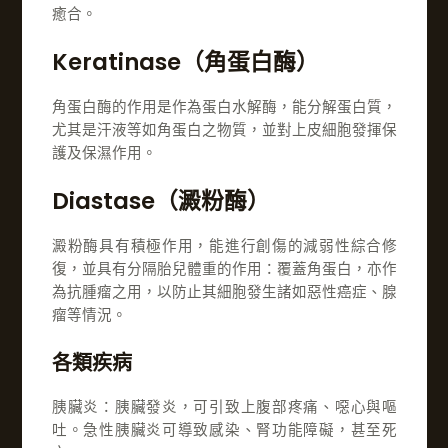
癒合。
Keratinase（角蛋白酶）
角蛋白酶的作用是作為蛋白水解酶，能分解蛋白質，
尤其是汗液等如角蛋白之物質，並對上皮細胞發揮保
護及保濕作用。
Diastase（澱粉酶）
澱粉酶具有積極作用，能進行創傷的減弱性綜合修
復，並具有分隔胎兒體重的作用：覆蓋角蛋白，亦作
為抗腫瘤之用，以防止其細胞發生諸如惡性癌症、腺
瘤等情況。
各類疾病
胰臟炎：胰臟發炎，可引致上腹部疼痛、噁心與嘔
吐。急性胰臟炎可導致感染、腎功能障礙，甚至死