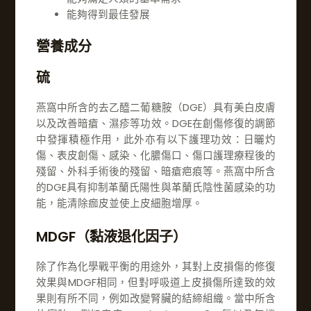
能夠得到最佳發展
營養成分
硫
燕窩中所含的去乙醯二葡糖胺（DGE）具有美白皮膚
以及改善暗瘡、濕疹等功效。DGE在創傷修復的調節
中發揮積極作用，此外亦有以下護理功效：日曬灼
傷、表皮創傷、感染、化膿傷口、傷口護理療程後的
殘留、外科手術後的殘留、暗瘡疤痕等。燕窩中所含
的DGE具有抑制革蘭氏陽性與革蘭氏陰性菌感染的功
能，能清除痂皮並使上皮細胞增厚。
MDGF（黏液退化因子）
除了作為化學戰平衡的用途外，其對上皮損傷的修復
效果與MDGF相同，但對呼吸道上皮損傷所達致的效
果則有所不同，例如改變腎臟的結締組織。當中所含