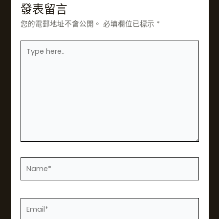
發表留言
您的電郵地址不會公開。
必填欄位已標示
*
在
此
輸
入……
姓
名
*
電
郵