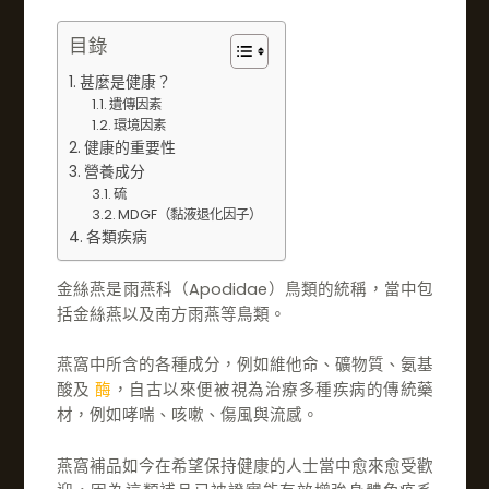
目錄
甚麼是健康？
遺傳因素
環境因素
健康的重要性
營養成分
硫
MDGF（黏液退化因子）
各類疾病
金絲燕是雨燕科（Apodidae）鳥類的統稱，當中包
括金絲燕以及南方雨燕等鳥類。
燕窩中所含的各種成分，例如維他命、礦物質、氨基
酸及
酶
，自古以來便被視為治療多種疾病的傳統藥
材，例如哮喘、咳嗽、傷風與流感。
燕窩補品如今在希望保持健康的人士當中愈來愈受歡