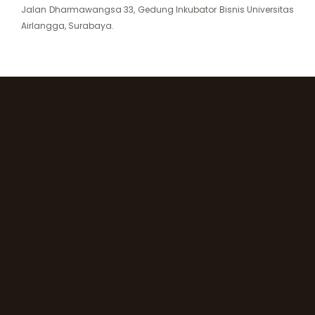
Jalan Dharmawangsa 33, Gedung Inkubator Bisnis Universitas
Airlangga, Surabaya.